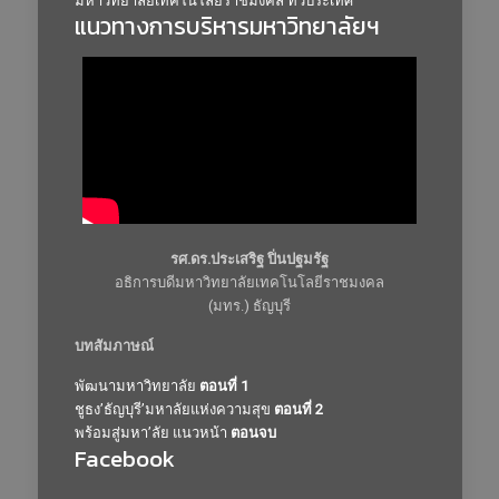
มหาวิทยาลัยเทคโนโลยีราชมงคล ทั่วประเทศ
แนวทางการบริหารมหาวิทยาลัยฯ
รศ.ดร.ประเสริฐ ปิ่นปฐมรัฐ
อธิการบดีมหาวิทยาลัยเทคโนโลยีราชมงคล
(มทร.) ธัญบุรี
บทสัมภาษณ์
พัฒนามหาวิทยาลัย
ตอนที่ 1
ชูธง’ธัญบุรี’มหาลัยแห่งความสุข
ตอนที่ 2
พร้อมสู่มหา’ลัย แนวหน้า
ตอนจบ
Facebook