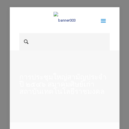
การประชุมใหญ่สามัญประจำ
ปี ๒๕๔๖ สมาคมศิษย์เก่า
สถาบันเทคโนโลยีราชมงคล