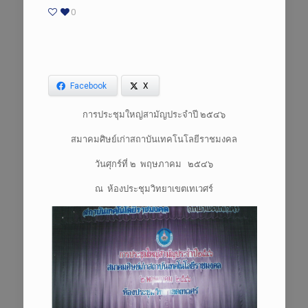
0
Facebook
X
การประชุมใหญ่สามัญประจำปี ๒๕๔๖
สมาคมศิษย์เก่าสถาบันเทคโนโลยีราชมงคล
วันศุกร์ที่ ๒ พฤษภาคม ๒๕๔๖
ณ ห้องประชุมวิทยาเขตเทเวศร์