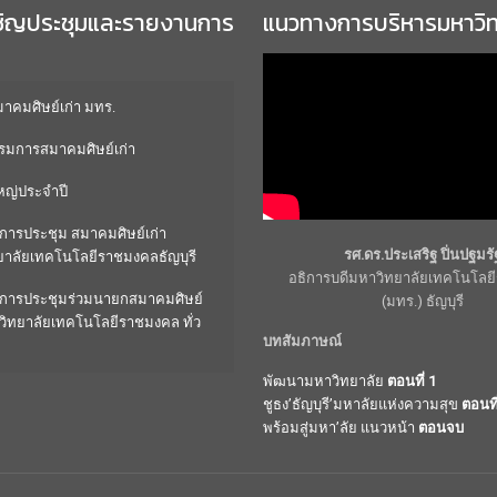
ชิญประชุมและรายงานการ
แนวทางการบริหารมหาวิ
คมศิษย์เก่า มทร.
มการสมาคมศิษย์เก่า
หญ่ประจำปี
การประชุม สมาคมศิษย์เก่า
รศ.ดร.ประเสริฐ ปิ่นปฐมรั
ยาลัยเทคโนโลยีราชมงคลธัญบุรี
อธิการบดีมหาวิทยาลัยเทคโนโล
การประชุมร่วมนายกสมาคมศิษย์
(มทร.) ธัญบุรี
วิทยาลัยเทคโนโลยีราชมงคล ทั่ว
บทสัมภาษณ์
พัฒนามหาวิทยาลัย
ตอนที่ 1
ชูธง’ธัญบุรี’มหาลัยแห่งความสุข
ตอนที
พร้อมสู่มหา’ลัย แนวหน้า
ตอนจบ