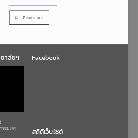
Read more
ทยาลัยฯ
Facebook
ฐ
ยีราชมงคล
สถิติเว็บไซต์