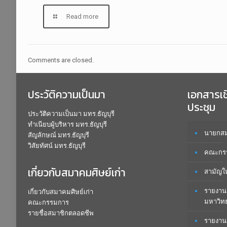
Read more
Comments are closed.
ประวัติความเป็นมา
เอกสารเ
ประชุม
ประวัติความเป็นมา มทร.ธัญบุรี
ทำเนียบผู้บริหาร มทร.ธัญบุรี
นายกสมา
สัญลักษณ์ มทร.ธัญบุรี
วิสัยทัศน์ มทร.ธัญบุรี
คณะกรร
เกี่ยวกับสมาคมศิษย์เก่า
สามัญใ
รายงาน
เกี่ยวกับสมาคมศิษย์เก่า
มหาวิท
คณะกรรมการ
รายชื่อสมาชิกตลอดชีพ
รายงาน