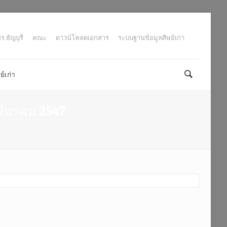
.ธัญบุรี
คณะ
ดาวน์โหลดเอกสาร
ระบบฐานข้อมูลศิษย์เก่า
์เก่า
 มีนาคม 2547