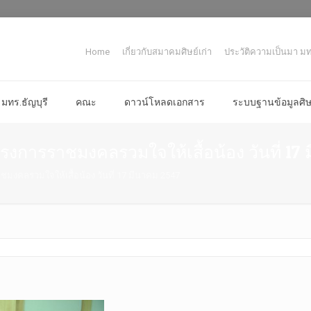
Home
เกี่ยวกับสมาคมศิษย์เก่า
ประวัติความเป็นมา มทร
มทร.ธัญบุรี
คณะ
ดาวน์โหลดเอกสาร
ระบบฐานข้อมูลศิษย
งการราชมงคลรวมใจให้เสื้อน้อง วันที่ 17
งคลรวมใจให้เสื้อน้อง วันที่ 17 มีนาคม 2547