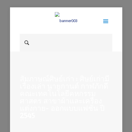
สัมภาษณ์ศิษย์เก่า : ศิษย์เก่ามี
เรื่องเล่า นายกานต์ กาฬภักดี
คณะเทคโนโลยีคหกรรม
ศาสตร สาขาผ้าและเครื่อง
แต่งกาย- ออกแบบแฟชั่น ปี
2545