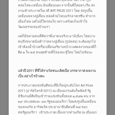
หล่อโลหะเหมือน อินเดียนแดง จากนั้นพี่ก็ค่อยๆ เริ่ม ส่ง
งานเข้าประกวดในเวที ART PRIZE 2011 โดย ส่งรูปปั้น
เหมือนหลวงปู่เลื่อน หล่อด้วยไฟเบอร์กลาสเรซิ่น ทำจาก
เมืองไทย แต่ไม่มีใครสนใจ เพราะฝรั่งคงไม่เข้าใจ
วัฒนธรรมของบ้านเรา
แต่ก็มีหลายคนที่คิดว่าพี่เอาคนจริงๆ มานั่งนิ่งๆ โดยบาง
คนถึงขนาดนั่งเฝ้าว่าหลวงปู่เลื่อน (รูปหล่อ) จะต้องลุกไป
เข้าห้องนํ้าบ้างหรือเปลี่ยนอริยาบถบ้าง แต่ผลงานของพี่ก็
ติด ๑ ใน ๒๕ คนสุดท้ายพี่ก็ลองลง สู้ใหม่ โดยไม่ท้อนะ
แล้วปี
2011 ที่พี่ได้รางวัลชนะเลิศเนี่ย บรรยากาศ ผลงาน
เป็น อย่างไรบ้างคะ
การประกวดแข่งขันศิลปะที่ยิ่งใหญ่ระดับโลก Art Prize
2011 (อาร์ตไพรส์ 2011) ณ เมืองแกรนด์แร็พพิคส์ รัฐ
มิชิแกนมีศิลปินเข้าร่วมแข่งขันทั้งหมด ๑,๕๘๒ คน จาก
๓๙ ประเทศและ ๔๓ รัฐของอเมริกา โดยส่งรูปปั้นเหมือน
ของเจอรัล อาร์ฟอร์ด ประธานาธิบดีคนที่ ๓๘ ของ
สหรัฐอเมริกา
เข้าประกวด เนื่องจากท่านเกิด ณ เมืองแก