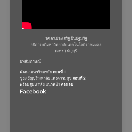
รศ.ดร.ประเสริฐ ปิ่นปฐมรัฐ
อธิการบดีมหาวิทยาลัยเทคโนโลยีราชมงคล
(มทร.) ธัญบุรี
บทสัมภาษณ์
พัฒนามหาวิทยาลัย
ตอนที่ 1
ชูธง’ธัญบุรี’มหาลัยแห่งความสุข
ตอนที่ 2
พร้อมสู่มหา’ลัย แนวหน้า
ตอนจบ
Facebook