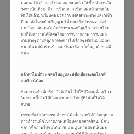
ค่อยพอใช้ เจ้าของโรงหล่อเลยแนะนำ ให้พี่ไปทำงานใน
วงการบันเทิง อาทิ การเขียนฉาก เขียนแผ่นป้ายพอเก็บ
เงินได้แล้วมาเรียนต่อ ปวส.ราชมงคลเพาะช่าง และก็เข้า
ศึกษาต่อในระดับปริญญาตรีที่ คณะศิลปกรรมศาสตร์
มหาวิทยาลัยเทคโนโลยีราชมงคลธัญบุรี ระหว่างเรียน
ผมก็ยังหารายได้พิเศษโดยการรับวาดภาพ การปั้นผล
งานต่างๆ ตามที่ลูกค้าต้องการไปเรื่อยๆ เชื่อไหม แม้แต่
หมอฟัน แม่ค้าร้านข้าวแกงในพรธิสารก็เป็นลูกค้าของพี่
หมด
แล้วทำไมพี่ถึง ผกพันไปอยู่และมีชื่อเสียงระดับโลกที่
อเมริกาได้คะ
พี่แต่งงานกับ พี่เอริก้า จึงตัดสินใจไปใช้ชีวิตอยู่ที่อเมริกา
โดยตอนนั้นไม่ได้มีเงินมากมาย ไปอยู่ที่โน้นก็ไม่ได้
สบาย
เพราะพี่ยังไม่สามารถทำงานได้ เนื่องจากไม่มีใบอนุญาต
การทำงานพี่ก็ไปวาดภาพเหมือนตามตลาดศิลปะ มีคน
ชอบก็ซื้อภาพไปจนได้พบกับนายทุนท่านนึง ที่เห็นผล
งานแล้วชอบ เค้าบอกว่าจะออกทุนให้พี่ ในการทำรูป