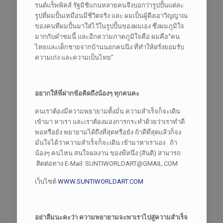
รนด์แร็พพิคส์ รัฐมิชิแกนหลายคนจึงบอกว่ารูปปั้นแต่ละ
รูปที่ผมปั้นเหมือนมีชีวิตจริง และ
ผมเป็นผู้ดึงเอาวิญญาณ
ของคนที่ผมปั้นมาใส่ไว้ในรูปปั้นของผมเอง ซึ่งผมภูมิใจ
มากกับคำชมนี้ และอีกความภาคภูมิใจคือ ผมคือ“คน
ไทยและเด็กชายจากบ้านนอกคนนึง ที่ทำให้ฝรั่งยอมรับ
ความเก่ง และความเป็นไทย”
อยากให้พี่ฝากข้อคิดถึงน้องๆ ทุกคนคะ
คนเราต้องมีความพยายามตั้งมั่น ความสำเร็จก็จะเดิน
เข้ามา หาเรา และเราต้องมองการกระทำด้วยว่าเราทำดี
พอหรือยัง พยายามได้ถึงที่สุดหรือยัง ถ้าดีที่สุดแล้วก็จง
มั่นใจได้ว่าความสำเร็จก็จะเดิน เข้ามาหาเราเอง ถ้า
น้องๆ คนไหน สนใจผลงาน ของพี่หนึ่ง (สันติ) สามารถ
ติดต่อทาง E-Mail: SUNTIWORLDART@GMAIL.COM
เว็บไซต์
WWW.SUNTIWORLDART.COM
อย่าลืมนะคะว่า ความพยายามจะพาเราไปสู่ความสำเร็จ