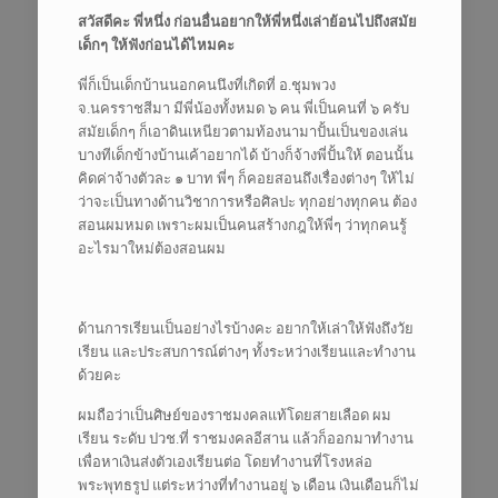
สวัสดีคะ พี่หนึ่ง ก่อนอื่นอยากให้พี่หนึ่งเล่าย้อนไปถึงสมัย
เด็กๆ ให้ฟังก่อนได้ไหมคะ
พี่ก็เป็นเด็กบ้านนอกคนนึงที่เกิดที่ อ.ชุมพวง
จ.นครราชสีมา มีพี่น้องทั้งหมด ๖ คน พี่เป็นคนที่ ๖ ครับ
สมัยเด็กๆ ก็เอาดินเหนียวตามท้องนามาปั้นเป็นของเล่น
บางทีเด็กข้างบ้านเค้าอยากได้ บ้างก็จ้างพี่ปั้นให้ ตอนนั้น
คิดค่าจ้างตัวละ ๑ บาท พี่ๆ ก็คอยสอนถึงเรื่องต่างๆ ให้ไม่
ว่าจะเป็นทางด้านวิชาการหรือศิลปะ ทุกอย่างทุกคน ต้อง
สอนผมหมด เพราะผมเป็นคนสร้างกฎให้พี่ๆ ว่าทุกคนรู้
อะไรมาใหม่ต้องสอนผม
ด้านการเรียนเป็นอย่างไรบ้างคะ อยากให้เล่าให้ฟังถึงวัย
เรียน และประสบการณ์ต่างๆ ทั้งระหว่างเรียนและทำงาน
ด้วยคะ
ผมถือว่าเป็นศิษย์ของราชมงคลแท้โดยสายเลือด ผม
เรียน ระดับ ปวช.ที่ ราชมงคลอีสาน แล้วก็ออกมาทำงาน
เพื่อหาเงินส่งตัวเองเรียนต่อ โดยทำงานที่โรงหล่อ
พระพุทธรูป แต่ระหว่างที่ทำงานอยู่ ๖ เดือน เงินเดือนก็ไม่