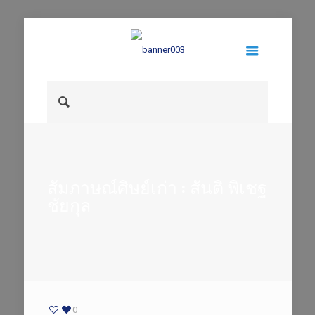
สัมภาษณ์ศิษย์เก่า : สันติ พิเชฐ
ชัยกุล
0