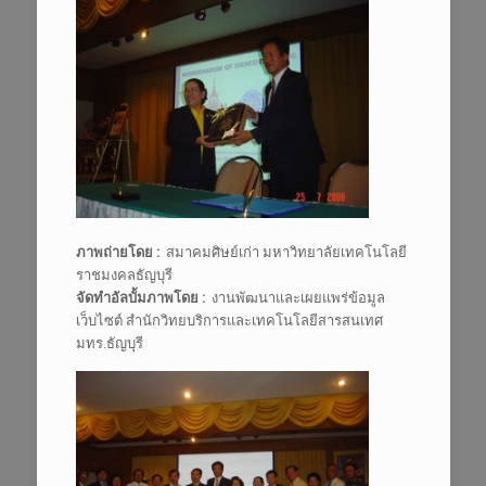
ภาพถ่ายโดย :
สมาคมศิษย์เก่า มหาวิทยาลัยเทคโนโลยี
ราชมงคลธัญบุรี
จัดทำอัลบั้มภาพโดย :
งานพัฒนาและเผยแพร่ข้อมูล
เว็บไซต์ สำนักวิทยบริการและเทคโนโลยีสารสนเทศ
มทร.ธัญบุรี