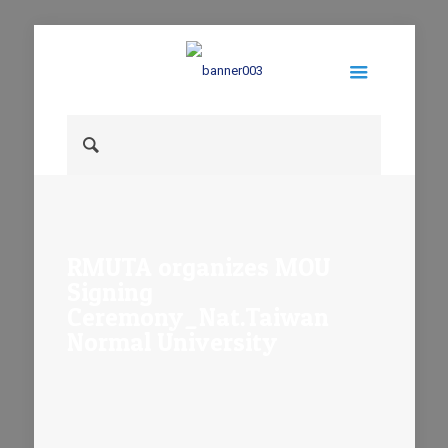
RMUTA organizes MOU
Signing
Ceremony_Nat.Taiwan
Normal University