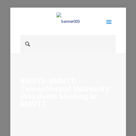
RMUTA-RMUTT-
TaiwanNormal University
Presidents Meeting at
RMUTT