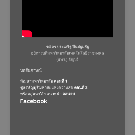
รศ.ดร.ประเสริฐ ปิ่นปฐมรัฐ
อธิการบดีมหาวิทยาลัยเทคโนโลยีราชมงคล
(มทร.) ธัญบุรี
บทสัมภาษณ์
พัฒนามหาวิทยาลัย
ตอนที่ 1
ชูธง’ธัญบุรี’มหาลัยแห่งความสุข
ตอนที่ 2
พร้อมสู่มหา’ลัย แนวหน้า
ตอนจบ
Facebook