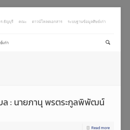
.ธัญบุรี
คณะ
ดาวน์โหลดเอกสาร
ระบบฐานข้อมูลศิษย์เก่า
์เก่า
ุบล : นายภานุ พรตระกูลพิพัฒน์
Read more