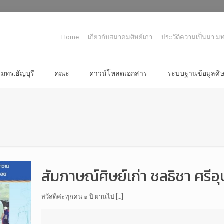
Home
เกี่ยวกับสมาคมศิษย์เก่า
ประวัติความเป็นมา มทร
มทร.ธัญบุรี
คณะ
ดาวน์โหลดเอกสาร
ระบบฐานข้อมูลศิษย
สัมภาษณ์ศิษย์เก่า ชลธิชา ศรีอ
สวัสดีค่ะทุกคน ๑ ปี ผ่านไป […]