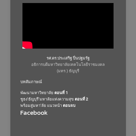
รศ.ดร.ประเสริฐ ปิ่นปฐมรัฐ
อธิการบดีมหาวิทยาลัยเทคโนโลยีราชมงคล
(มทร.) ธัญบุรี
บทสัมภาษณ์
พัฒนามหาวิทยาลัย
ตอนที่ 1
ชูธง’ธัญบุรี’มหาลัยแห่งความสุข
ตอนที่ 2
พร้อมสู่มหา’ลัย แนวหน้า
ตอนจบ
Facebook