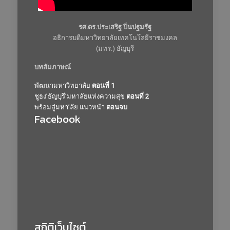
รศ.ดร.ประเสริฐ ปิ่นปฐมรัฐ
อธิการบดีมหาวิทยาลัยเทคโนโลยีราชมงคล
(มทร.) ธัญบุรี
บทสัมภาษณ์
พัฒนามหาวิทยาลัย
ตอนที่ 1
ชูธง’ธัญบุรี’มหาลัยแห่งความสุข
ตอนที่ 2
พร้อมสู่มหา’ลัย แนวหน้า
ตอนจบ
Facebook
สถิติเว็บไซต์