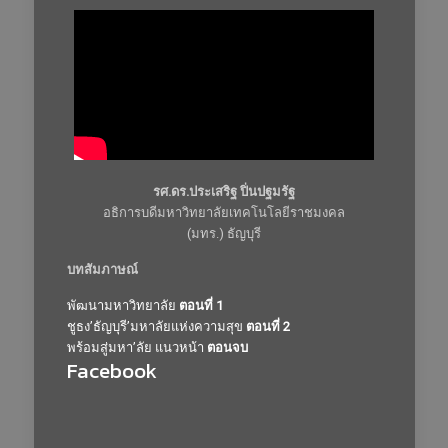
รศ.ดร.ประเสริฐ ปิ่นปฐมรัฐ
อธิการบดีมหาวิทยาลัยเทคโนโลยีราชมงคล
(มทร.) ธัญบุรี
บทสัมภาษณ์
พัฒนามหาวิทยาลัย
ตอนที่ 1
ชูธง’ธัญบุรี’มหาลัยแห่งความสุข
ตอนที่ 2
พร้อมสู่มหา’ลัย แนวหน้า
ตอนจบ
Facebook