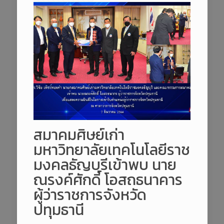
สมาคมศิษย์เก่า
มหาวิทยาลัยเทคโนโลยีราช
มงคลธัญบุรีเข้าพบ นาย
ณรงค์ศักดิ์ โอสถธนาคาร
ผู้ว่าราชการจังหวัด
ปทุมธานี