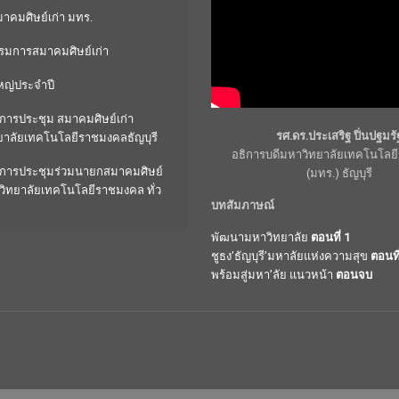
คมศิษย์เก่า มทร.
มการสมาคมศิษย์เก่า
หญ่ประจำปี
การประชุม สมาคมศิษย์เก่า
รศ.ดร.ประเสริฐ ปิ่นปฐมรั
ยาลัยเทคโนโลยีราชมงคลธัญบุรี
อธิการบดีมหาวิทยาลัยเทคโนโล
การประชุมร่วมนายกสมาคมศิษย์
(มทร.) ธัญบุรี
วิทยาลัยเทคโนโลยีราชมงคล ทั่ว
บทสัมภาษณ์
พัฒนามหาวิทยาลัย
ตอนที่ 1
ชูธง’ธัญบุรี’มหาลัยแห่งความสุข
ตอนที
พร้อมสู่มหา’ลัย แนวหน้า
ตอนจบ