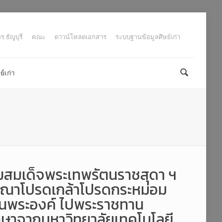
.ธัญบุรี
คณะ
ดาวน์โหลดเอกสาร
ระบบฐานข้อมูลศิษย์เก่า
์เก่า
รมสมเด็จพระเทพรัตนราชสุดา ฯ
ุณาโปรดเกล้าโปรดกระหม่อม
แทนพระองค์ ไปพระราชทาน
กษาจากมหาวิทยาลัยเทคโนโลยี