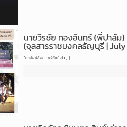
นายวีรชัย ทองอินทร์ (พี่ปาล์ม)
(จุลสารราชมงคลธัญบุรี | Jul
“คอลัมน์สัมภาษณ์ศิษย์เก่า […]