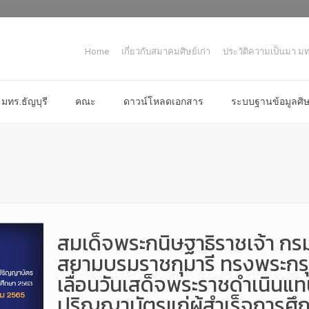
Home
เกี่ยวกับสมาคมศิษย์เก่า
ประวัติความเป็นมา มทร
มทร.ธัญบุรี
คณะ
ดาวน์โหลดเอกสาร
ระบบฐานข้อมูลศิษย
สมเด็จพระกนิษฐาธิราชเจ้า ก
สยามบรมราชกุมารี ทรงพระกร
เลื่อนวันเสด็จพระราชดำเนิน
ปริญญาบัตรแก่ผู้สำเร็จการศึ