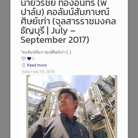
นายวีรชัย ทองอินทร์ (พี่
ปาล์ม) คอลัมน์สัมภาษณ์
ศิษย์เก่า (จุลสารราชมงคล
ธัญบุรี | July –
September 2017)
“คอลัมน์สัมภาษณ์ศิษย์เก่า […]
0
Read more
พฤษภาคม 18, 2018